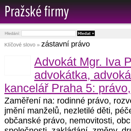
Hledání:
zástavní právo
Klíčové slovo »
Advokát Mgr. Iva P
advokátka, advoká
kancelář Praha 5: právo,
Zaměření na: rodinné právo, rozv
jmění manželů, nezletilé děti, péč
občanské právo, nemovitosti, obc
společnosti, zakládání, změny, dr