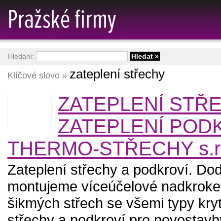
Hledání:
zateplení střechy
Klíčové slovo »
ZATEPLENÍ STŘ
ZATEPLENÍ PODKR
THERMO-STŘECHY s.r.
Zateplení střechy a podkroví. D
montujeme víceúčelové nadkrokev
šikmých střech se všemi typy kryt
střechy a podkroví pro novostavb