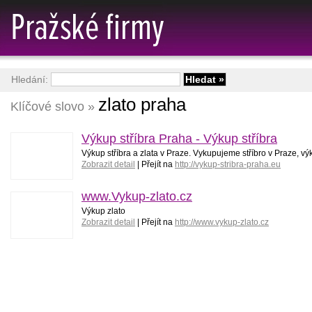
Hledání:
zlato praha
Klíčové slovo »
Výkup stříbra Praha - Výkup stříbra
Výkup stříbra a zlata v Praze. Vykupujeme stříbro v Praze, vý
Zobrazit detail
| Přejít na
http://vykup-stribra-praha.eu
www.Vykup-zlato.cz
Výkup zlato
Zobrazit detail
| Přejít na
http://www.vykup-zlato.cz