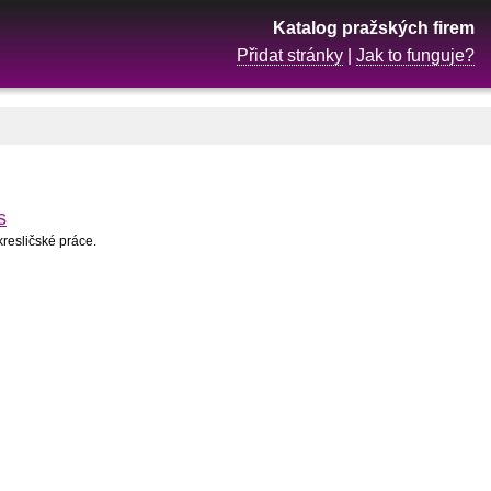
Katalog pražských firem
Přidat stránky
|
Jak to funguje?
s
kresličské práce.