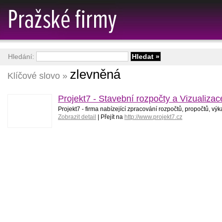
Hledání:
zlevněná
Klíčové slovo »
Projekt7 - Stavební rozpočty a Vizualizac
Projekt7 - firma nabízející zpracování rozpočtů, propočtů, vý
Zobrazit detail
| Přejít na
http://www.projekt7.cz