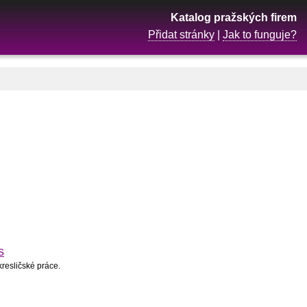
Katalog pražských firem
Přidat stránky
|
Jak to funguje?
s
kresličské práce.