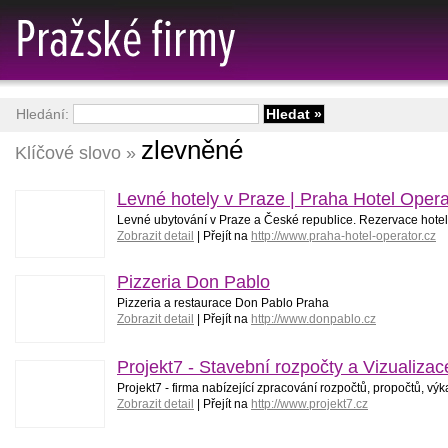
Hledání:
zlevněné
Klíčové slovo »
Levné hotely v Praze | Praha Hotel Opera
Levné ubytování v Praze a České republice. Rezervace hotelů
Zobrazit detail
| Přejít na
http://www.praha-hotel-operator.cz
Pizzeria Don Pablo
Pizzeria a restaurace Don Pablo Praha
Zobrazit detail
| Přejít na
http://www.donpablo.cz
Projekt7 - Stavební rozpočty a Vizualizac
Projekt7 - firma nabízející zpracování rozpočtů, propočtů, vý
Zobrazit detail
| Přejít na
http://www.projekt7.cz