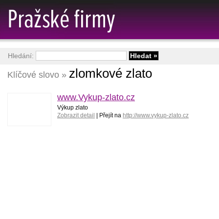
Hledání:
zlomkové zlato
Klíčové slovo »
www.Vykup-zlato.cz
Výkup zlato
Zobrazit detail
| Přejít na
http://www.vykup-zlato.cz