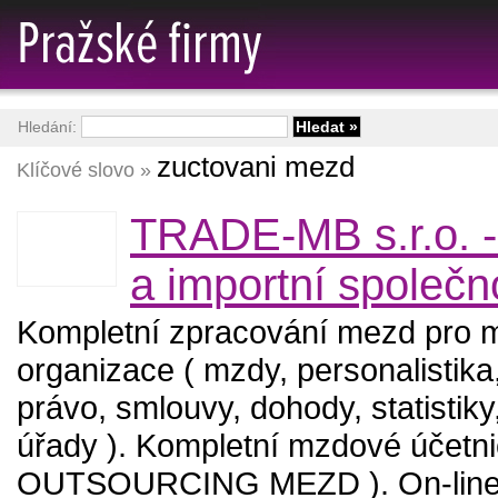
Hledání:
zuctovani mezd
Klíčové slovo »
TRADE-MB s.r.o. 
a importní společn
Kompletní zpracování mezd pro m
organizace ( mzdy, personalistika
právo, smlouvy, dohody, statistik
úřady ). Kompletní mzdové účetnic
OUTSOURCING MEZD ). On-line 